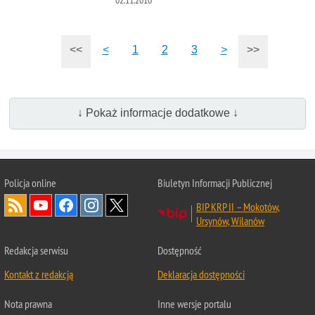
<<
<
1
2
3
>
>>
↓ Pokaż informacje dodatkowe ↓
Policja online
Biuletyn Informacji Publicznej
BIP KRP II – Mokotów,
Ursynów, Wilanów
Redakcja serwisu
Dostępność
Kontakt z redakcją
Deklaracja dostępności
Nota prawna
Inne wersje portalu