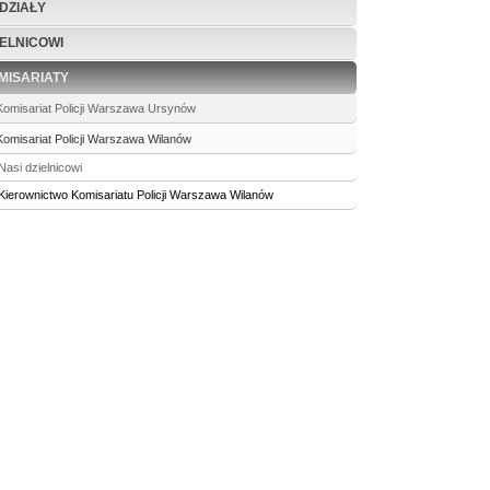
DZIAŁY
IELNICOWI
MISARIATY
Komisariat Policji Warszawa Ursynów
Komisariat Policji Warszawa Wilanów
Nasi dzielnicowi
Kierownictwo Komisariatu Policji Warszawa Wilanów