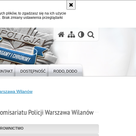
ych plików, to zgadzasz się na ich użycie
. Brak zmiany ustawienia przeglądarki
otwórz wysz
ONTAKT
DOSTĘPNOŚĆ
RODO, DODO
Warszawa Wilanów
omisariatu Policji Warszawa Wilanów
EROWNICTWO