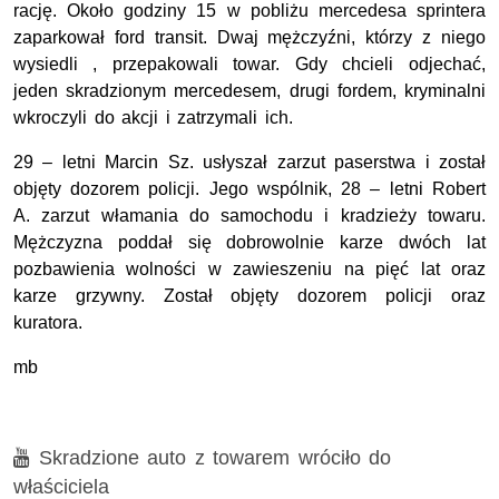
rację. Około godziny 15 w pobliżu mercedesa sprintera
zaparkował ford transit. Dwaj mężczyźni, którzy z niego
wysiedli , przepakowali towar. Gdy chcieli odjechać,
jeden skradzionym mercedesem, drugi fordem, kryminalni
wkroczyli do akcji i zatrzymali ich.
29 – letni Marcin Sz. usłyszał zarzut paserstwa i został
objęty dozorem policji. Jego wspólnik, 28 – letni Robert
A. zarzut włamania do samochodu i kradzieży towaru.
Mężczyzna poddał się dobrowolnie karze dwóch lat
pozbawienia wolności w zawieszeniu na pięć lat oraz
karze grzywny. Został objęty dozorem policji oraz
kuratora.
mb
Film
Skradzione auto z towarem wróciło do
właściciela