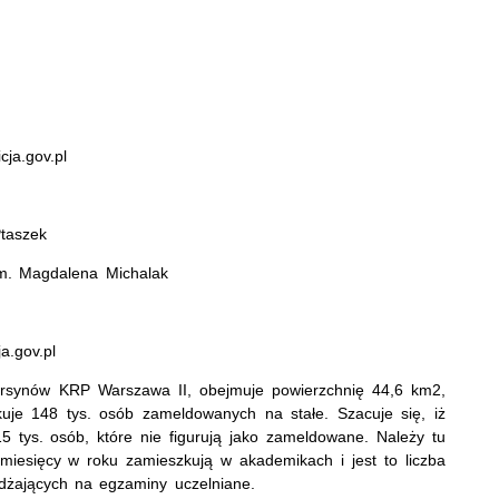
cja.gov.pl
Ptaszek
om. Magdalena Michalak
a.gov.pl
Ursynów KRP Warszawa II, obejmuje powierzchnię 44,6 km2,
uje 148 tys. osób zameldowanych na stałe. Szacuje się, iż
5 tys. osób, które nie figurują jako zameldowane. Należy tu
 miesięcy w roku zamieszkują w akademikach i jest to liczba
żdżających na egzaminy uczelniane.