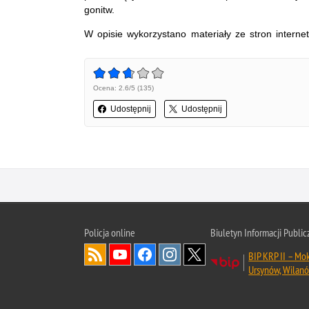
gonitw.
W opisie wykorzystano materiały ze stron intern
Ocena: 2.6/5 (135)
Udostępnij
Udostępnij
Policja online
Biuletyn Informacji Public
BIP KRP II – Mo
Ursynów, Wilan