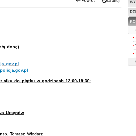
Powrót
Drukuj
WY
DZ
KO
ałą dobę)
ja gov.pl
olicja.gov.pl
ziałku do piątku w godzinach 12:00-19:30:
awa Ursynów
insp. Tomasz Włodarz