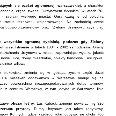
jących się części aglomeracji warszawskiej,
a charakter
schodniej części zwanej "Ursynowem Wysokim" w latach 70-
 - sypialni wielkiego miasta. Ograniczają je od południa
a status rezerwatu krajobrazowego. Na zachodnią część
o-usługowo-przemysłowy oraz "Zielony Ursynów", czyli ciąg
e wszystkim ogromną sypialnią, podczas gdy Zielony
olnicze.
Istnienie w latach 1994 - 2002 samodzielnej Gminy
kształcania Ursynowa w miasto zapewniające wysoką jakość
 nowe ulice, domy mieszkalne, obiekty handlowe i usługowe.
elnicę willową.
blokowiska zmienia się w tętniącą życiem część dużej
oło 1/4 mieszkań oddawanych w Warszawie buduje się na
cze powierzchnia niezagospodarowanych dotąd terenów,
cja z centrum Warszawy, w tym jedyna w Warszawie linia
zawy obszar leśny.
Las Kabacki zajmuje powierzchnię 920
zerwatu przyrody. Dumą Ursynowa jest także zabytkowy,
igów Konnych, gdzie każdego roku odbywa się około 700