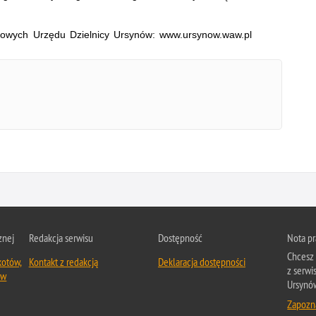
etowych Urzędu Dzielnicy Ursynów: www.ursynow.waw.pl
znej
Redakcja serwisu
Dostępność
Nota p
Chcesz 
kotów,
Kontakt z redakcją
Deklaracja dostępności
z serwi
ów
Ursynów
Zapozna