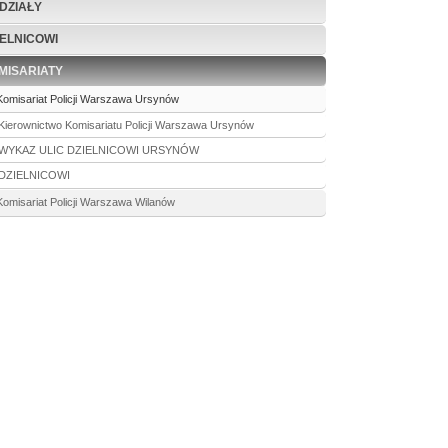
DZIAŁY
IELNICOWI
MISARIATY
Komisariat Policji Warszawa Ursynów
Kierownictwo Komisariatu Policji Warszawa Ursynów
WYKAZ ULIC DZIELNICOWI URSYNÓW
DZIELNICOWI
Komisariat Policji Warszawa Wilanów