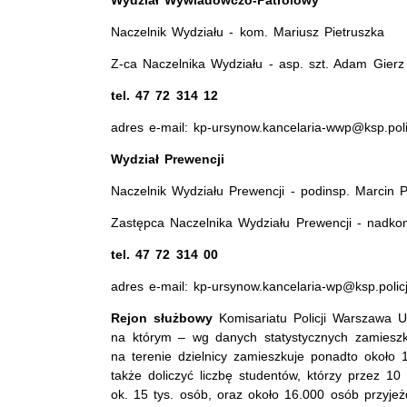
Wydział Wywiadowczo-Patrolowy
Naczelnik Wydziału - kom. Mariusz Pietruszka
Z-ca Naczelnika Wydziału - asp. szt. Adam Gierz
tel. 47 72 314 12
adres e-mail: kp-ursynow.kancelaria-wwp@ksp.poli
Wydział Prewencji
Naczelnik Wydziału Prewencji - podinsp. Marcin 
Zastępca Naczelnika Wydziału Prewencji - nadk
tel. 47 72 314 00
adres e-mail: kp-ursynow.kancelaria-wp@ksp.policj
Rejon służbowy
Komisariatu Policji Warszawa 
na którym – wg danych statystycznych zamieszk
na terenie dzielnicy zamieszkuje ponadto około 1
także doliczyć liczbę studentów, którzy przez 10
ok. 15 tys. osób, oraz około 16.000 osób przyje