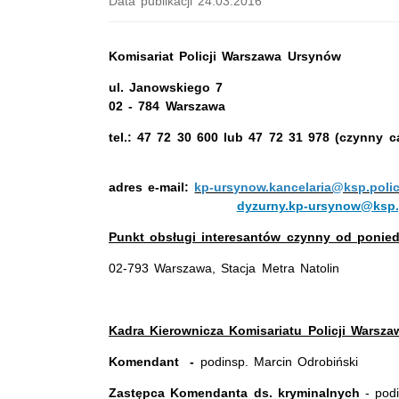
Data publikacji 24.03.2016
Komisariat Policji Warszawa Ursynów
ul. Janowskiego 7
02 - 784 Warszawa
tel.: 47 72 30 600 lub 47 72 31 978
(czynny c
adres e-mail:
kp-ursynow.kancelaria@ksp.polic
dyzurny.kp-ursynow@ksp.p
Punkt obsługi interesantów czynny od ponied
02-793 Warszawa, Stacja Metra Natolin
Kadra Kierownicza Komisariatu Policji Warsz
Komendant -
podinsp. Marcin Odrobiński
Zastępca Komendanta
ds. kryminalnych
- pod