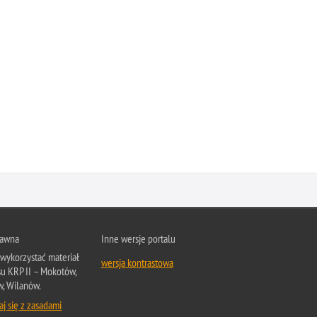
rawna
Inne wersje portalu
wykorzystać materiał
wersja kontrastowa
su KRP II – Mokotów,
, Wilanów.
j się z zasadami