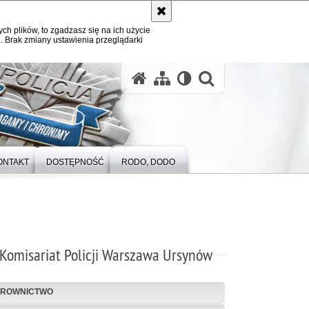
ych plików, to zgadzasz się na ich użycie
. Brak zmiany ustawienia przeglądarki
otwórz wysz
ONTAKT
DOSTĘPNOŚĆ
RODO, DODO
Komisariat Policji Warszawa Ursynów
EROWNICTWO