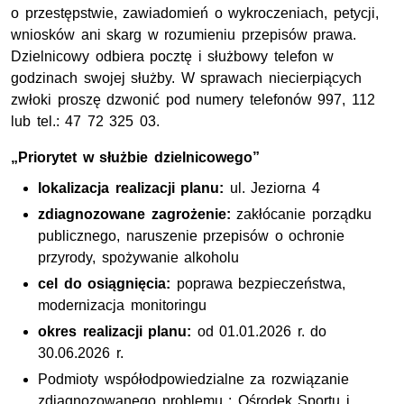
o przestępstwie, zawiadomień o wykroczeniach, petycji,
wniosków ani skarg w rozumieniu przepisów prawa.
Dzielnicowy odbiera pocztę i służbowy telefon w
godzinach swojej służby. W sprawach niecierpiących
zwłoki proszę dzwonić pod numery telefonów 997, 112
lub tel.: 47 72 325 03.
„Priorytet w służbie dzielnicowego”
lokalizacja realizacji planu:
ul. Jeziorna 4
zdiagnozowane zagrożenie:
zakłócanie porządku
publicznego, naruszenie przepisów o ochronie
przyrody, spożywanie alkoholu
cel do osiągnięcia:
poprawa bezpieczeństwa,
modernizacja monitoringu
okres realizacji planu:
od 01.01.2026 r. do
30.06.2026 r.
Podmioty współodpowiedzialne za rozwiązanie
zdiagnozowanego problemu : Ośrodek Sportu i