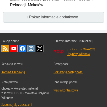
Rekreacji Mokotów
↓ Pokaż informacje dodatkowe ↓
Policja online
Biuletyn Informacji Publicznej
BIP KRP II – Mokotów,
Ursynów, Wilanów
Redakcja serwisu
Dostępność
Kontakt z redakcją
Deklaracja dostępności
Nota prawna
Inne wersje portalu
Chcesz wykorzystać materiał
wersja kontrastowa
z serwisu KRP II – Mokotów, Ursynów,
Wilanów.
Zapoznaj się z zasadami