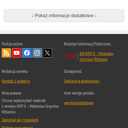
↓ Pokaż informacje dodatkowe ↓
Policja online
Biuletyn Informacji Publicznej
BIP KRP II – Mokotów,
Ursynów, Wilanów
Redakcja serwisu
Dostępność
Kontakt z redakcją
Deklaracja dostępności
Nota prawna
Inne wersje portalu
Chcesz wykorzystać materiał
wersja kontrastowa
z serwisu KRP II – Mokotów, Ursynów,
Wilanów.
Zapoznaj się z zasadami
Polityka prywatności