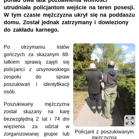
ponad dwa lata pozbawienia wolności
utrudniała policjantom wejście na teren posesji.
W tym czasie mężczyzna ukrył się na poddaszu
domu. Został jednak zatrzymany i dowieziony
do zakładu karnego.
Po otrzymaniu listów
gończych za skazanym 68-
latkiem sprawą zajęli się
policjanci z ursynowskiego
zespołu do spraw
poszukiwań i identyfikacji
osób.
Poszukiwany mężczyzna
został skazany na karę
bezwzględną 2 lat i 74 dni
więzienia za udział w
Policjant z poszukiwanym
zorganizowanej grupie lub
mężczyzną