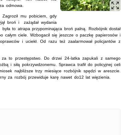
wcza odmowa.
. Zagroził mu pobiciem, gdy
yjął broń i zażądał wydania
że była to atrapa przypominająca broń palną. Rozbójnik dostał
po całym ciele. Wzbogacił się jeszcze o paczkę papierosów i
 oprawców i uciekł. Od razu też zaalarmował policjantów z
e za to przestępstwo. Do drzwi 24-latka zapukali z samego
oźbą i siłą pokrzywdzonemu. Sprawca trafił do policyjnej celi
iosek najbliższe trzy miesiące rozbójnik spędzi w areszcie.
y za rozbój przewiduje karę nawet do12 lat więzienia.