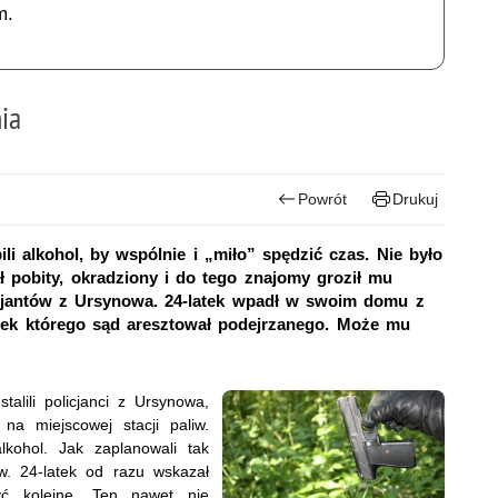
m.
ia
Powrót
Drukuj
li alkohol, by wspólnie i „miło” spędzić czas. Nie było
ł pobity, okradziony i do tego znajomy groził mu
licjantów z Ursynowa. 24-latek wpadł w swoim domu z
osek którego sąd aresztował podejrzanego. Może mu
alili policjanci z Ursynowa,
a miejscowej stacji paliw.
lkohol. Jak zaplanowali tak
ów. 24-latek od razu wskazał
yć kolejne. Ten nawet nie