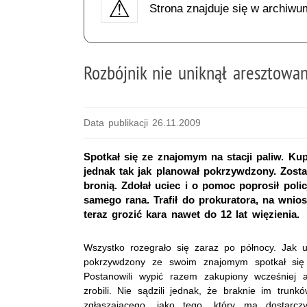
Strona znajduje się w archiwu
Rozbójnik nie uniknął aresztowan
Data publikacji 26.11.2009
Spotkał się ze znajomym na stacji paliw. Kupi
jednak tak jak planował pokrzywdzony. Zosta
bronią. Zdołał uciec i o pomoc poprosił po
samego rana. Trafił do prokuratora, na wni
teraz grozić kara nawet do 12 lat więzienia.
Wszystko rozegrało się zaraz po północy. Jak ust
pokrzywdzony ze swoim znajomym spotkał się n
Postanowili wypić razem zakupiony wcześniej a
zrobili. Nie sądzili jednak, że braknie im trunk
zgłaszającego, jako tego, który ma dostarcz