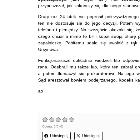
przypuszczał, jak zakończy się dla niego stano
Drugi raz 24-latek nie poprosił pokrzywdzonego
ten nie dostosuje się do jego decyzji. Potem w
telefonu i pieniędzy. Na szczęście okazało się, 
czego chciał a mimo to bił i kopał swoją ofiarę 
zapalniczkę. Pobitemu udało się uwolnić z rąk
Ursynowa.
Funkcjonariusze dokładnie wiedzieli kto odpowi
rana. Odebrali mu także łup, który ten zabrał gr
a potem tłumaczył się prokuratorowi. Na jego wn
Sąd aresztował bowiem podejrzanego. Kodeks karn
ao
Ocena: 0/5 (0)
Udostępnij
Udostępnij