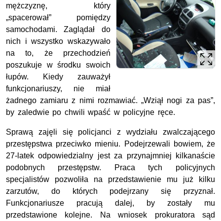
mężczyznę, który
„spacerował” pomiędzy
samochodami. Zaglądał do
nich i wszystko wskazywało
na to, że przechodzień
poszukuje w środku swoich
łupów. Kiedy zauważył
funkcjonariuszy, nie miał
żadnego zamiaru z nimi rozmawiać. „Wziął nogi za pas”,
by zaledwie po chwili wpaść w policyjne ręce.
Sprawą zajęli się policjanci z wydziału zwalczającego
przestępstwa przeciwko mieniu. Podejrzewali bowiem, że
27-latek odpowiedzialny jest za przynajmniej kilkanaście
podobnych przestępstw. Praca tych policyjnych
specjalistów pozwoliła na przedstawienie mu już kilku
zarzutów, do których podejrzany się przyznał.
Funkcjonariusze pracują dalej, by zostały mu
przedstawione kolejne. Na wniosek prokuratora sąd