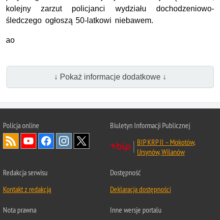
kolejny zarzut policjanci wydziału dochodzeniowo-
śledczego ogłoszą 50-latkowi niebawem.
ao
↓ Pokaż informacje dodatkowe ↓
Policja online
Biuletyn Informacji Publicznej
BIP KRP II – Mokotów,
Ursynów, Wilanów
Redakcja serwisu
Dostępność
Kontakt z redakcją
Deklaracja dostępności
Nota prawna
Inne wersje portalu