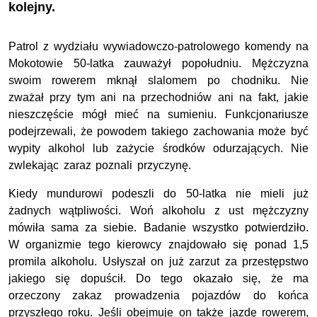
kolejny.
Patrol z wydziału wywiadowczo-patrolowego komendy na
Mokotowie 50-latka zauważył popołudniu. Mężczyzna
swoim rowerem mknął slalomem po chodniku. Nie
zważał przy tym ani na przechodniów ani na fakt, jakie
nieszczęście mógł mieć na sumieniu. Funkcjonariusze
podejrzewali, że powodem takiego zachowania może być
wypity alkohol lub zażycie środków odurzających. Nie
zwlekając zaraz poznali przyczynę.
Kiedy mundurowi podeszli do 50-latka nie mieli już
żadnych wątpliwości. Woń alkoholu z ust mężczyzny
mówiła sama za siebie. Badanie wszystko potwierdziło.
W organizmie tego kierowcy znajdowało się ponad 1,5
promila alkoholu. Usłyszał on już zarzut za przestępstwo
jakiego się dopuścił. Do tego okazało się, że ma
orzeczony zakaz prowadzenia pojazdów do końca
przyszłego roku. Jeśli obejmuje on także jazdę rowerem,