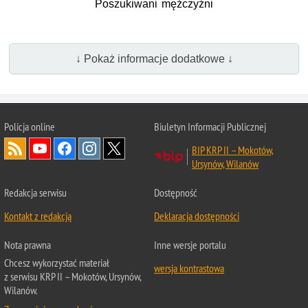
Poszukiwani mężczyźni
↓ Pokaż informacje dodatkowe ↓
Policja online
Biuletyn Informacji Publicznej
BIP KRP II – Mokotów,
Ursynów, Wilanów
Redakcja serwisu
Dostępność
Kontakt z redakcją
Deklaracja dostępności
Nota prawna
Inne wersje portalu
Chcesz wykorzystać materiał
wersja kontrastowa
z serwisu KRP II – Mokotów, Ursynów,
Wilanów.