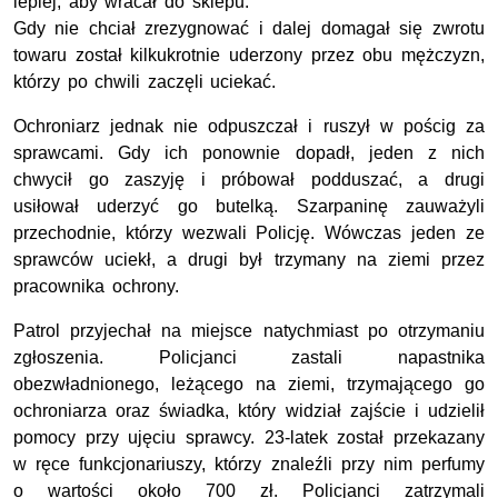
lepiej, aby wracał do sklepu.
Gdy nie chciał zrezygnować i dalej domagał się zwrotu
towaru został kilkukrotnie uderzony przez obu mężczyzn,
którzy po chwili zaczęli uciekać.
Ochroniarz jednak nie odpuszczał i ruszył w pościg za
sprawcami. Gdy ich ponownie dopadł, jeden z nich
chwycił go zaszyję i próbował podduszać, a drugi
usiłował uderzyć go butelką. Szarpaninę zauważyli
przechodnie, którzy wezwali Policję. Wówczas jeden ze
sprawców uciekł, a drugi był trzymany na ziemi przez
pracownika ochrony.
Patrol przyjechał na miejsce natychmiast po otrzymaniu
zgłoszenia. Policjanci zastali napastnika
obezwładnionego, leżącego na ziemi, trzymającego go
ochroniarza oraz świadka, który widział zajście i udzielił
pomocy przy ujęciu sprawcy. 23-latek został przekazany
w ręce funkcjonariuszy, którzy znaleźli przy nim perfumy
o wartości około 700 zł. Policjanci zatrzymali