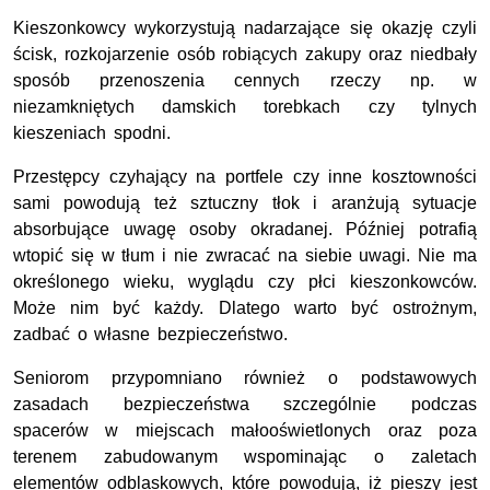
Kieszonkowcy wykorzystują nadarzające się okazję czyli
ścisk, rozkojarzenie osób robiących zakupy oraz niedbały
sposób przenoszenia cennych rzeczy np. w
niezamkniętych damskich torebkach czy tylnych
kieszeniach spodni.
Przestępcy czyhający na portfele czy inne kosztowności
sami powodują też sztuczny tłok i aranżują sytuacje
absorbujące uwagę osoby okradanej. Później potrafią
wtopić się w tłum i nie zwracać na siebie uwagi. Nie ma
określonego wieku, wyglądu czy płci kieszonkowców.
Może nim być każdy. Dlatego warto być ostrożnym,
zadbać o własne bezpieczeństwo.
Seniorom przypomniano również o podstawowych
zasadach bezpieczeństwa szczególnie podczas
spacerów w miejscach małooświetlonych oraz poza
terenem zabudowanym wspominając o zaletach
elementów odblaskowych, które powodują, iż pieszy jest