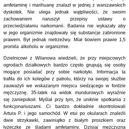
amfetaminę i marihuanę znalazł w jednej z warszawskich
dyskotek. Nie ulega jednak wątpliwości, że swoim
zachowaniem naruszył przepisy ustawy o
przeciwdziałaniu narkomanii. Badania nie wykazały aby
w jego organizmie znajdowały się substancje zabronione
prawem. Był jednak nietrzeźwy. Miał bowiem prawie 1,5
promila alkoholu w organizmie.
Dzielnicowi z Wilanowa wiedzieli, że przy miejscowych
ogrodach działkowych bardzo często grupują się osoby
mogące posiadać przy sobie narkotyki. Informacja ta
trafiła do ich kolegów z patrolu, którzy na swojej służbie
zauważyli we wskazanym miejscu siedzącego w fordzie
mężczyznę. 35-latek na widok mundurowych wyraźnie
się zaniepokoił. Myślał przy tym, że uniknie spotkania z
funkcjonariuszami. Ci bardzo dokładnie skontrolowali
Artura P. i jego samochód. W etui po okularach znaleźli
dwie strzykawki, zawiniątko z białym proszkiem oraz
łyżeczkę ze śladami amfetaminy. Dzisiaj mężczyzna