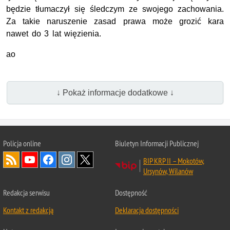
będzie tłumaczył się śledczym ze swojego zachowania.
Za takie naruszenie zasad prawa może grozić kara
nawet do 3 lat więzienia.
ao
↓ Pokaż informacje dodatkowe ↓
Policja online
Biuletyn Informacji Publicznej
BIP KRP II – Mokotów,
Ursynów, Wilanów
Redakcja serwisu
Dostępność
Kontakt z redakcją
Deklaracja dostępności