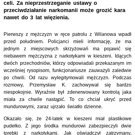
celi. Za nieprzestrzeganie ustawy o
przeciwdziałanie narkomanii może grozić kara
nawet do 3 lat więzienia.
Pierwszy z mężczyzn w ręce patrolu z Wilanowa wpadł
przed południem. Policjanci mieli informację, że ma
jednym z miejscowych skrzyżowań ma pojawić się
niebawem mężczyzna z narkotykami w kieszeni. Idących
dwóch przechodniów, którzy odpowiadali przekazanym im
wcześniej rysopisom, funkcjonariusze zauważyli zaledwie
po chwili. Od razu wylegitymowali mężczyzn. Podczas
rozmowy, Przemysław K. zachowywał się bardzo
niespokojnie. Wyraźnie był zdenerwowany kontrolą jaka
miała za chwile nastąpić. To co chciał ukryć przed
mundurowymi, zaraz ujrzało światło dzienne.
Okazało się, że 24-latek w kieszeni miał plastikowe
pudełko. Z jego środka mundurowi zabezpieczyli dwie
torebki z narkotykami. Jak oświadczył zatrzymany,