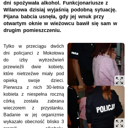
dni spożywała alkohol. Funkcjonariusze z
Wilanowa dzisiaj wyjaśnią podobną sytuację.
Pijana babcia usnęła, gdy jej wnuk przy
otwartym oknie w wieżowcu bawił się sam w
drugim pomieszczeniu.
Tylko w przeciągu dwóch
dni policjanci z Mokotowa
do izby wytrzeźwień
przewieźli dwie kobiety,
które nietrzeźwe miały pod
opieką swoje dzieci.
Pierwsza z nich 30-letnia
kobieta z niespełna roczną
córką została zabrana
wieczorem z przystanku.
Badanie w jej organizmie
wykazało obecność blisko 3