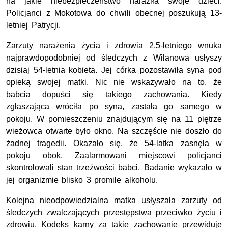
na jakie niebezpieczeństwo naraziła swoje dzieci.
Policjanci z Mokotowa do chwili obecnej poszukują 13-
letniej Patrycji.
Zarzuty narażenia życia i zdrowia 2,5-letniego wnuka
najprawdopodobniej od śledczych z Wilanowa usłyszy
dzisiaj 54-letnia kobieta. Jej córka pozostawiła syna pod
opieką swojej matki. Nic nie wskazywało na to, że
babcia dopuści się takiego zachowania. Kiedy
zgłaszająca wróciła po syna, zastała go samego w
pokoju. W pomieszczeniu znajdującym się na 11 piętrze
wieżowca otwarte było okno. Na szczęście nie doszło do
żadnej tragedii. Okazało się, że 54-latka zasnęła w
pokoju obok. Zaalarmowani miejscowi policjanci
skontrolowali stan trzeźwości babci. Badanie wykazało w
jej organizmie blisko 3 promile alkoholu.
Kolejna nieodpowiedzialna matka usłyszała zarzuty od
śledczych zwalczających przestępstwa przeciwko życiu i
zdrowiu. Kodeks karny za takie zachowanie przewiduje