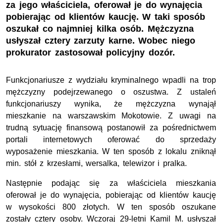
za jego właściciela, oferował je do wynajęcia
pobierając od klientów kaucję. W taki sposób
oszukał co najmniej kilka osób. Mężczyzna
usłyszał cztery zarzuty karne. Wobec niego
prokurator zastosował policyjny dozór.
Funkcjonariusze z wydziału kryminalnego wpadli na trop
mężczyzny podejrzewanego o oszustwa. Z ustaleń
funkcjonariuszy wynika, że mężczyzna wynajął
mieszkanie na warszawskim Mokotowie. Z uwagi na
trudną sytuację finansową postanowił za pośrednictwem
portali internetowych oferować do sprzedaży
wyposażenie mieszkania. W ten sposób z lokalu zniknął
min. stół z krzesłami, wersalka, telewizor i pralka.
Następnie podając się za właściciela mieszkania
oferował je do wynajęcia, pobierając od klientów kaucję
w wysokości 800 złotych. W ten sposób oszukane
zostały cztery osoby. Wczoraj 29-letni Kamil M. usłyszał