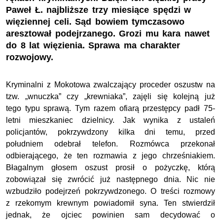
Paweł Ł. najbliższe trzy miesiące spędzi w
więziennej celi. Sąd bowiem tymczasowo
aresztował podejrzanego. Grozi mu kara nawet
do 8 lat więzienia. Sprawa ma charakter
rozwojowy.
Kryminalni z Mokotowa zwalczający proceder oszustw na
tzw. „wnuczka” czy „krewniaka”, zajęli się kolejną już
tego typu sprawą. Tym razem ofiarą przestępcy padł 75-
letni mieszkaniec dzielnicy. Jak wynika z ustaleń
policjantów, pokrzywdzony kilka dni temu, przed
południem odebrał telefon. Rozmówca przekonał
odbierającego, że ten rozmawia z jego chrześniakiem.
Błagalnym głosem oszust prosił o pożyczkę, którą
zobowiązał się zwrócić już następnego dnia. Nic nie
wzbudziło podejrzeń pokrzywdzonego. O treści rozmowy
z rzekomym krewnym powiadomił syna. Ten stwierdził
jednak, że ojciec powinien sam decydować o