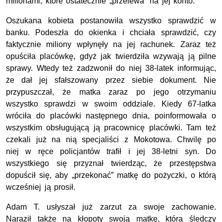
milionami, które ostatecznie „przelewa” na jej konto.
Oszukana kobieta postanowiła wszystko sprawdzić w
banku. Podeszła do okienka i chciała sprawdzić, czy
faktycznie miliony wpłynęły na jej rachunek. Zaraz też
opuściła placówkę, gdyż jak twierdziła wzywają ją pilne
sprawy. Wtedy też zadzwonił do niej 38-latek informując,
że dał jej sfałszowany przez siebie dokument. Nie
przypuszczał, że matka zaraz po jego otrzymaniu
wszystko sprawdzi w swoim oddziale. Kiedy 67-latka
wróciła do placówki następnego dnia, poinformowała o
wszystkim obsługującą ją pracownicę placówki. Tam też
czekali już na nią specjaliści z Mokotowa. Chwilę po
niej w ręce policjantów trafił i jej 38-letni syn. Do
wszystkiego się przyznał twierdząc, że przestępstwa
dopuścił się, aby „przekonać” matkę do pożyczki, o którą
wcześniej ją prosił.
Adam T. usłyszał już zarzut za swoje zachowanie.
Naraził także na kłopoty swoją matkę, którą śledczy