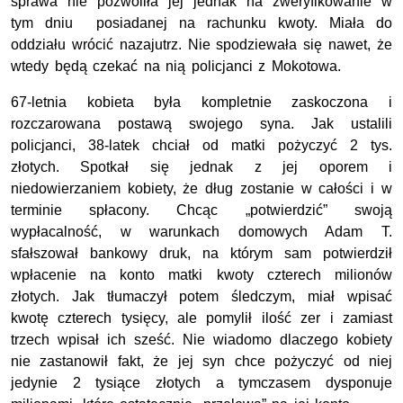
sprawa nie pozwoliła jej jednak na zweryfikowanie w
tym dniu posiadanej na rachunku kwoty. Miała do
oddziału wrócić nazajutrz. Nie spodziewała się nawet, że
wtedy będą czekać na nią policjanci z Mokotowa.
67-letnia kobieta była kompletnie zaskoczona i
rozczarowana postawą swojego syna. Jak ustalili
policjanci, 38-latek chciał od matki pożyczyć 2 tys.
złotych. Spotkał się jednak z jej oporem i
niedowierzaniem kobiety, że dług zostanie w całości i w
terminie spłacony. Chcąc „potwierdzić” swoją
wypłacalność, w warunkach domowych Adam T.
sfałszował bankowy druk, na którym sam potwierdził
wpłacenie na konto matki kwoty czterech milionów
złotych. Jak tłumaczył potem śledczym, miał wpisać
kwotę czterech tysięcy, ale pomylił ilość zer i zamiast
trzech wpisał ich sześć. Nie wiadomo dlaczego kobiety
nie zastanowił fakt, że jej syn chce pożyczyć od niej
jedynie 2 tysiące złotych a tymczasem dysponuje