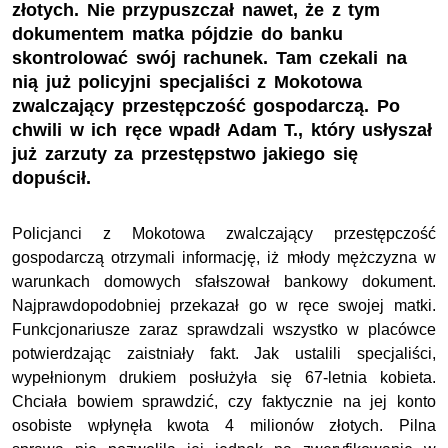
złotych. Nie przypuszczał nawet, że z tym
dokumentem matka pójdzie do banku
skontrolować swój rachunek. Tam czekali na
nią już policyjni specjaliści z Mokotowa
zwalczający przestępczość gospodarczą. Po
chwili w ich ręce wpadł Adam T., który usłyszał
już zarzuty za przestępstwo jakiego się
dopuścił.
Policjanci z Mokotowa zwalczający przestępczość
gospodarczą otrzymali informację, iż młody mężczyzna w
warunkach domowych sfałszował bankowy dokument.
Najprawdopodobniej przekazał go w ręce swojej matki.
Funkcjonariusze zaraz sprawdzali wszystko w placówce
potwierdzając zaistniały fakt. Jak ustalili specjaliści,
wypełnionym drukiem posłużyła się 67-letnia kobieta.
Chciała bowiem sprawdzić, czy faktycznie na jej konto
osobiste wpłynęła kwota 4 milionów złotych. Pilna