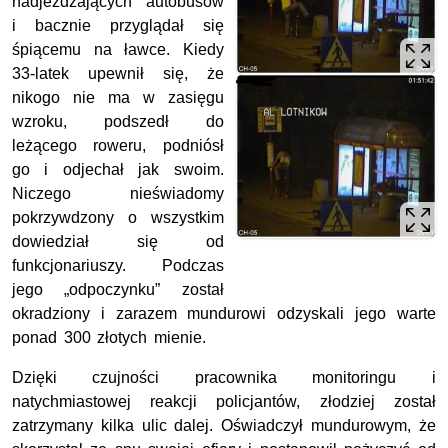
nadjeżdżających autobusów
i bacznie przyglądał się
śpiącemu na ławce. Kiedy
33-latek upewnił się, że
nikogo nie ma w zasięgu
wzroku, podszedł do
leżącego roweru, podniósł
go i odjechał jak swoim.
Niczego nieświadomy
pokrzywdzony o wszystkim
dowiedział się od
funkcjonariuszy. Podczas
jego „odpoczynku” został
okradziony i zarazem mundurowi odzyskali jego warte
ponad 300 złotych mienie.
Dzięki czujności pracownika monitoringu i
natychmiastowej reakcji policjantów, złodziej został
zatrzymany kilka ulic dalej. Oświadczył mundurowym, że