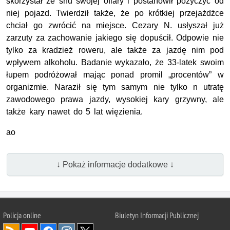
skorzystał ze snu swojej ofiary i postanowił pożyczyć od
niej pojazd. Twierdził także, że po krótkiej przejażdżce
chciał go zwrócić na miejsce. Cezary N. usłyszał już
zarzuty za zachowanie jakiego się dopuścił. Odpowie nie
tylko za kradzież roweru, ale także za jazdę nim pod
wpływem alkoholu. Badanie wykazało, że 33-latek swoim
łupem podróżował mając ponad promil „procentów” w
organizmie. Naraził się tym samym nie tylko n utratę
zawodowego prawa jazdy, wysokiej kary grzywny, ale
także kary nawet do 5 lat więzienia.
ao
↓ Pokaż informacje dodatkowe ↓
Policja online
Biuletyn Informacji Publicznej