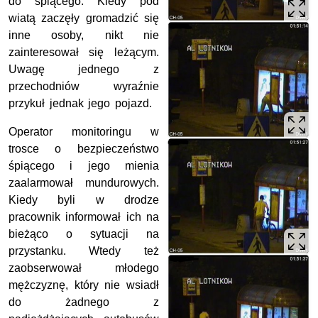
do śpiącego. Kiedy pod
wiatą zaczęły gromadzić się
inne osoby, nikt nie
zainteresował się leżącym.
Uwagę jednego z
przechodniów wyraźnie
przykuł jednak jego pojazd.
Operator monitoringu w
trosce o bezpieczeństwo
śpiącego i jego mienia
zaalarmował mundurowych.
Kiedy byli w drodze
pracownik informował ich na
bieżąco o sytuacji na
przystanku. Wtedy też
zaobserwował młodego
mężczyznę, który nie wsiadł
do żadnego z