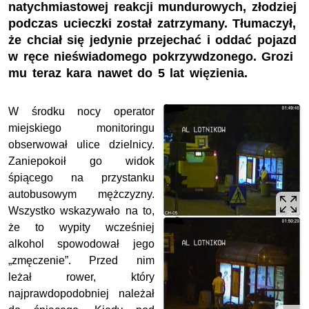
natychmiastowej reakcji mundurowych, złodziej
podczas ucieczki został zatrzymany. Tłumaczył,
że chciał się jedynie przejechać i oddać pojazd
w ręce nieświadomego pokrzywdzonego. Grozi
mu teraz kara nawet do 5 lat więzienia.
W środku nocy operator
miejskiego monitoringu
obserwował ulice dzielnicy.
Zaniepokoił go widok
śpiącego na przystanku
autobusowym mężczyzny.
Wszystko wskazywało na to,
że to wypity wcześniej
alkohol spowodował jego
„zmęczenie”. Przed nim
leżał rower, który
najprawdopodobniej należał