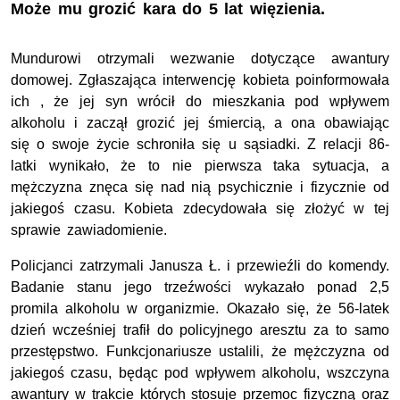
Może mu grozić kara do 5 lat więzienia.
Mundurowi otrzymali wezwanie dotyczące awantury
domowej. Zgłaszająca interwencję kobieta poinformowała
ich , że jej syn wrócił do mieszkania pod wpływem
alkoholu i zaczął grozić jej śmiercią, a ona obawiając
się o swoje życie schroniła się u sąsiadki. Z relacji 86-
latki wynikało, że to nie pierwsza taka sytuacja, a
mężczyzna znęca się nad nią psychicznie i fizycznie od
jakiegoś czasu. Kobieta zdecydowała się złożyć w tej
sprawie zawiadomienie.
Policjanci zatrzymali Janusza Ł. i przewieźli do komendy.
Badanie stanu jego trzeźwości wykazało ponad 2,5
promila alkoholu w organizmie. Okazało się, że 56-latek
dzień wcześniej trafił do policyjnego aresztu za to samo
przestępstwo. Funkcjonariusze ustalili, że mężczyzna od
jakiegoś czasu, będąc pod wpływem alkoholu, wszczyna
awantury w trakcie których stosuje przemoc fizyczną oraz