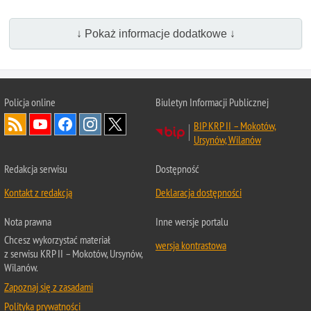
↓ Pokaż informacje dodatkowe ↓
Policja online
Biuletyn Informacji Publicznej
BIP KRP II – Mokotów,
Ursynów, Wilanów
Redakcja serwisu
Dostępność
Kontakt z redakcją
Deklaracja dostępności
Nota prawna
Inne wersje portalu
Chcesz wykorzystać materiał
wersja kontrastowa
z serwisu KRP II – Mokotów, Ursynów,
Wilanów.
Zapoznaj się z zasadami
Polityka prywatności