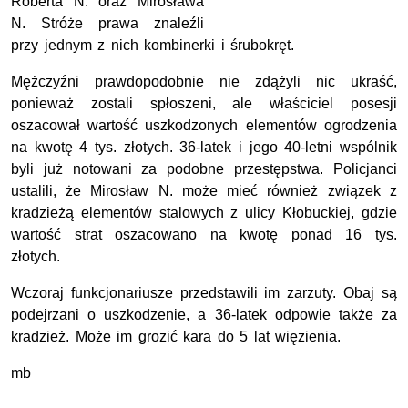
Roberta N. oraz Mirosława
N. Stróże prawa znaleźli
przy jednym z nich kombinerki i śrubokręt.
Mężczyźni prawdopodobnie nie zdążyli nic ukraść,
ponieważ zostali spłoszeni, ale właściciel posesji
oszacował wartość uszkodzonych elementów ogrodzenia
na kwotę 4 tys. złotych. 36-latek i jego 40-letni wspólnik
byli już notowani za podobne przestępstwa. Policjanci
ustalili, że Mirosław N. może mieć również związek z
kradzieżą elementów stalowych z ulicy Kłobuckiej, gdzie
wartość strat oszacowano na kwotę ponad 16 tys.
złotych.
Wczoraj funkcjonariusze przedstawili im zarzuty. Obaj są
podejrzani o uszkodzenie, a 36-latek odpowie także za
kradzież. Może im grozić kara do 5 lat więzienia.
mb