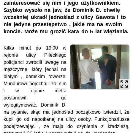
zainteresować się nim i jego użytkownikiem.
Szybko wyszło na jaw, że Dominik D. chwilę
wcześniej ukradł jednoślad z ulicy Gawota i to
nie jedyne przestępstwo , jakie ma na swoim
koncie. Może mu grozić kara do 5 lat więzienia.
Kilka minut po 19.00 w
rejonie ulicy Pileckiego
policjanci zwrócili uwagę na
mężczyznę, który jechał na
białym , damskim rowerze.
Mundurowi pojechali za nim
i w rejonie metra
postanowili go
wylegitymować. Dominik D.
na pytanie, skąd ma jednoślad początkowo twierdził, że
kupił go od napotkanej na ulicy osoby. Funkcjonariusze
podejrzewając , że mają do czynienia z kradzieżą,