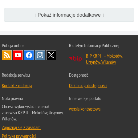
↓ Pokaż informacje dodatkowe ↓
Policja online
Biuletyn Informacji Publicznej
BIP KRP II – Mokotów,
Ursynów, Wilanów
Redakcja serwisu
Dostępność
Kontakt z redakcją
Deklaracja dostępności
Nota prawna
Inne wersje portalu
Chcesz wykorzystać materiał
wersja kontrastowa
z serwisu KRP II – Mokotów, Ursynów,
Wilanów.
Zapoznaj się z zasadami
Polityka prywatności