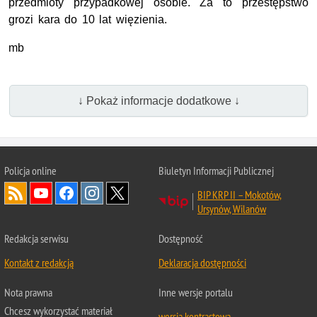
przedmioty przypadkowej osobie. Za to przestępstwo
grozi kara do 10 lat więzienia.
mb
↓ Pokaż informacje dodatkowe ↓
Policja online
Biuletyn Informacji Publicznej
BIP KRP II – Mokotów,
Ursynów, Wilanów
Redakcja serwisu
Dostępność
Kontakt z redakcją
Deklaracja dostępności
Nota prawna
Inne wersje portalu
Chcesz wykorzystać materiał
wersja kontrastowa