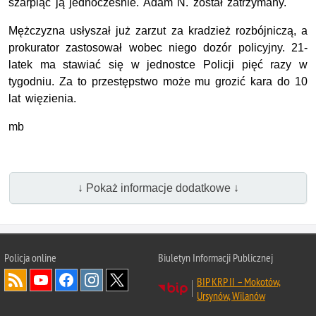
szarpiąc ją jednocześnie. Adam N. został zatrzymany.
Mężczyzna usłyszał już zarzut za kradzież rozbójniczą, a
prokurator zastosował wobec niego dozór policyjny. 21-
latek ma stawiać się w jednostce Policji pięć razy w
tygodniu. Za to przestępstwo może mu grozić kara do 10
lat więzienia.
mb
↓ Pokaż informacje dodatkowe ↓
Policja online
Biuletyn Informacji Publicznej
BIP KRP II – Mokotów,
Ursynów, Wilanów