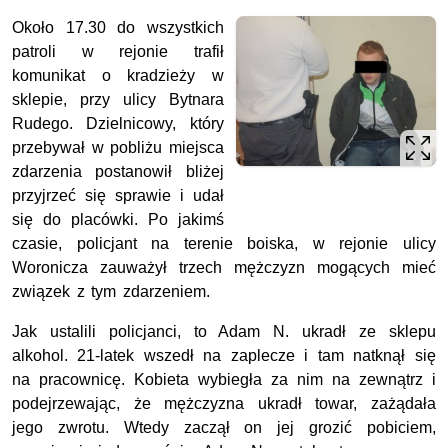
Około 17.30 do wszystkich
patroli w rejonie trafił
komunikat o kradzieży w
sklepie, przy ulicy Bytnara
Rudego. Dzielnicowy, który
przebywał w pobliżu miejsca
zdarzenia postanowił bliżej
przyjrzeć się sprawie i udał
się do placówki. Po jakimś
czasie, policjant na terenie boiska, w rejonie ulicy
Woronicza zauważył trzech mężczyzn mogących mieć
związek z tym zdarzeniem.
Jak ustalili policjanci, to Adam N. ukradł ze sklepu
alkohol. 21-latek wszedł na zaplecze i tam natknął się
na pracownicę. Kobieta wybiegła za nim na zewnątrz i
podejrzewając, że mężczyzna ukradł towar, zażądała
jego zwrotu. Wtedy zaczął on jej grozić pobiciem,