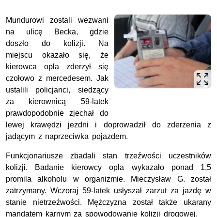
Mundurowi zostali wezwani
na ulicę Becka, gdzie
doszło do kolizji. Na
miejscu okazało się, że
kierowca opla zderzył się
czołowo z mercedesem. Jak
ustalili policjanci, siedzący
za kierownicą 59-latek
prawdopodobnie zjechał do
lewej krawędzi jezdni i doprowadził do zderzenia z
jadącym z naprzeciwka pojazdem.
Funkcjonariusze zbadali stan trzeźwości uczestników
kolizji. Badanie kierowcy opla wykazało ponad 1,5
promila alkoholu w organizmie. Mieczysław G. został
zatrzymany. Wczoraj 59-latek usłyszał zarzut za jazdę w
stanie nietrzeźwości. Mężczyzna został także ukarany
mandatem karnym za spowodowanie kolizji drogowej.