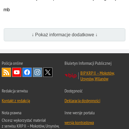
mb
↓ Pokaż informacje dodatkowe ↓
Policja online
Biuletyn Informacji Publicznej
BIP KRP II – Mokotów,
Ursynów, Wilanów
Redakcja serwisu
Dostępność
Kontakt z redakcją
Deklaracja dostępności
Nota prawna
Inne wersje portalu
Chcesz wykorzystać materiał
wersja kontrastowa
z serwisu KRP II – Mokotów, Ursynów,