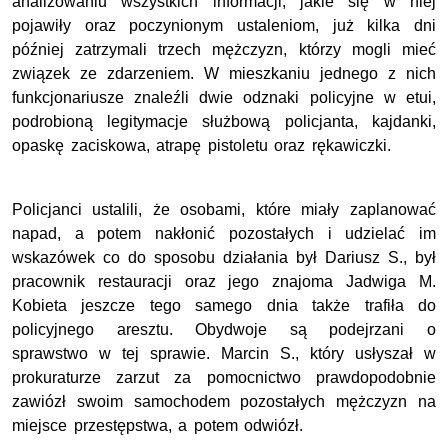
analizowaniu wszystkich informacji, jakie się w niej
pojawiły oraz poczynionym ustaleniom, już kilka dni
później zatrzymali trzech mężczyzn, którzy mogli mieć
związek ze zdarzeniem. W mieszkaniu jednego z nich
funkcjonariusze znaleźli dwie odznaki policyjne w etui,
podrobioną legitymacje służbową policjanta, kajdanki,
opaskę zaciskowa, atrapę pistoletu oraz rękawiczki.
Policjanci ustalili, że osobami, które miały zaplanować
napad, a potem nakłonić pozostałych i udzielać im
wskazówek co do sposobu działania był Dariusz S., był
pracownik restauracji oraz jego znajoma Jadwiga M.
Kobieta jeszcze tego samego dnia także trafiła do
policyjnego aresztu. Obydwoje są podejrzani o
sprawstwo w tej sprawie. Marcin S., który usłyszał w
prokuraturze zarzut za pomocnictwo prawdopodobnie
zawiózł swoim samochodem pozostałych mężczyzn na
miejsce przestępstwa, a potem odwiózł.