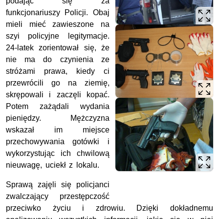
podając się za
funkcjonariuszy Policji. Obaj
mieli mieć zawieszone na
szyi policyjne legitymacje.
24-latek zorientował się, że
nie ma do czynienia ze
stróżami prawa, kiedy ci
przewrócili go na ziemię,
skrępowali i zaczęli kopać.
Potem zażądali wydania
pieniędzy. Mężczyzna
wskazał im miejsce
przechowywania gotówki i
wykorzystując ich chwilową
nieuwagę, uciekł z lokalu.
Sprawą zajęli się policjanci
zwalczający przestępczość
przeciwko życiu i zdrowiu. Dzięki dokładnemu