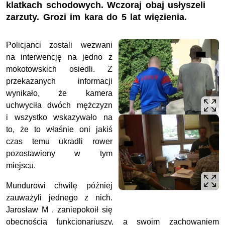
klatkach schodowych. Wczoraj obaj usłyszeli
zarzuty. Grozi im kara do 5 lat więzienia.
Policjanci zostali wezwani
na interwencję na jedno z
mokotowskich osiedli. Z
przekazanych informacji
wynikało, że kamera
uchwyciła dwóch mężczyzn
i wszystko wskazywało na
to, że to właśnie oni jakiś
czas temu ukradli rower
pozostawiony w tym
miejscu.
Mundurowi chwilę później
zauważyli jednego z nich.
Jarosław M . zaniepokoił się
obecnością funkcjonariuszy, a swoim zachowaniem