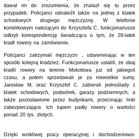
dawał im do zrozumienia, że znalazł się tu przez
przypadek. Policjanci odnaleźli także na jednej z klatek
schodowych drugiego mężczyznę. W telefonie
komórkowym należącym do Krzysztofa C. funkcjonariusze
odkryli korespondencję świadcząca o tym, że 28-latek
kradł rowery na zamówienie.
Policjanci zatrzymali mężczyzn , udaremniając w ten
sposób kolejną kradzież. Funkcjonariusze ustalili, że obaj
kradli rowery na terenie Mokotowa już od jakiegoś
czasu, a potem sprzedawali je za niewielkie sumy.
Jarosław M. oraz Krzysztof C. zabierali jednoślady z
klatek schodowych, podwórek, garaży podziemnych, a
także pozostawione przez budynkami, przecinając linki
zabezpieczające. Ich łupem padły rowery o wartości
ponad 20 tys. złotych.
Dzięki wnikliwej pracy operacyjnej i dochodzeniowo-