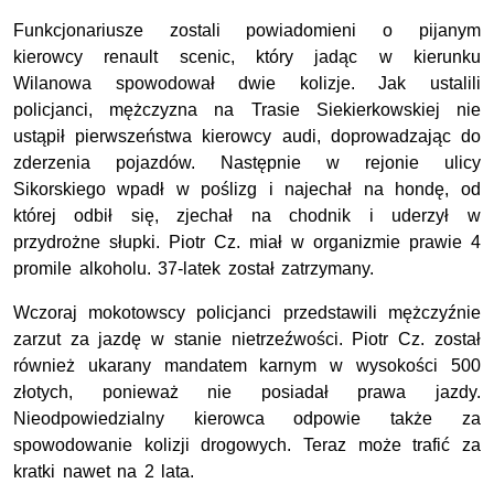
Funkcjonariusze zostali powiadomieni o pijanym
kierowcy renault scenic, który jadąc w kierunku
Wilanowa spowodował dwie kolizje. Jak ustalili
policjanci, mężczyzna na Trasie Siekierkowskiej nie
ustąpił pierwszeństwa kierowcy audi, doprowadzając do
zderzenia pojazdów. Następnie w rejonie ulicy
Sikorskiego wpadł w poślizg i najechał na hondę, od
której odbił się, zjechał na chodnik i uderzył w
przydrożne słupki. Piotr Cz. miał w organizmie prawie 4
promile alkoholu. 37-latek został zatrzymany.
Wczoraj mokotowscy policjanci przedstawili mężczyźnie
zarzut za jazdę w stanie nietrzeźwości. Piotr Cz. został
również ukarany mandatem karnym w wysokości 500
złotych, ponieważ nie posiadał prawa jazdy.
Nieodpowiedzialny kierowca odpowie także za
spowodowanie kolizji drogowych. Teraz może trafić za
kratki nawet na 2 lata.