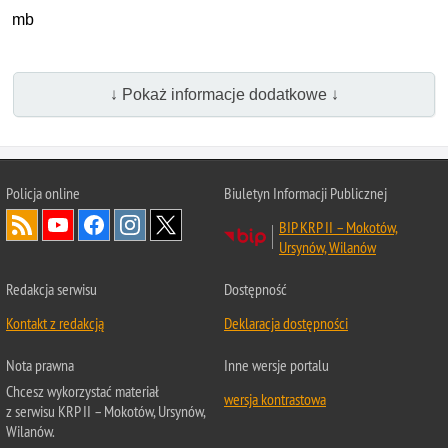
mb
↓ Pokaż informacje dodatkowe ↓
Policja online
Biuletyn Informacji Publicznej
BIP KRP II – Mokotów,
Ursynów, Wilanów
Redakcja serwisu
Dostępność
Kontakt z redakcją
Deklaracja dostępności
Nota prawna
Inne wersje portalu
Chcesz wykorzystać materiał
wersja kontrastowa
z serwisu KRP II – Mokotów, Ursynów,
Wilanów.