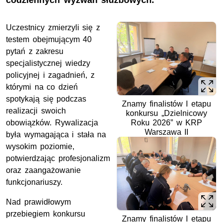
codziennych wyzwań służbowych.
Uczestnicy zmierzyli się z
testem obejmującym 40
pytań z zakresu
specjalistycznej wiedzy
policyjnej i zagadnień, z
którymi na co dzień
spotykają się podczas
Znamy finalistów I etapu
realizacji swoich
konkursu „Dzielnicowy
obowiązków. Rywalizacja
Roku 2026” w KRP
Warszawa II
była wymagająca i stała na
wysokim poziomie,
potwierdzając profesjonalizm
oraz zaangażowanie
funkcjonariuszy.
Nad prawidłowym
przebiegiem konkursu
Znamy finalistów I etapu