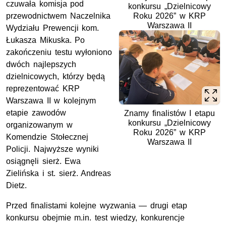
czuwała komisja pod
konkursu „Dzielnicowy
przewodnictwem Naczelnika
Roku 2026” w KRP
Warszawa II
Wydziału Prewencji kom.
Łukasza Mikuska. Po
zakończeniu testu wyłoniono
dwóch najlepszych
dzielnicowych, którzy będą
reprezentować KRP
Warszawa II w kolejnym
etapie zawodów
Znamy finalistów I etapu
konkursu „Dzielnicowy
organizowanym w
Roku 2026” w KRP
Komendzie Stołecznej
Warszawa II
Policji. Najwyższe wyniki
osiągnęli sierż. Ewa
Zielińska i st. sierż. Andreas
Dietz.
Przed finalistami kolejne wyzwania — drugi etap
konkursu obejmie m.in. test wiedzy, konkurencje