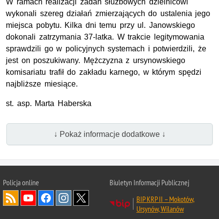
W ramach realizacji zadań służbowych dzielnicowi
wykonali szereg działań zmierzających do ustalenia jego
miejsca pobytu. Kilka dni temu przy ul. Janowskiego
dokonali zatrzymania 37-latka. W trakcie legitymowania
sprawdzili go w policyjnych systemach i potwierdzili, że
jest on poszukiwany. Mężczyzna z ursynowskiego
komisariatu trafił do zakładu karnego, w którym spędzi
najbliższe miesiące.
st. asp. Marta Haberska
↓ Pokaż informacje dodatkowe ↓
Policja online
Biuletyn Informacji Publicznej
BIP KRP II – Mokotów,
Ursynów, Wilanów