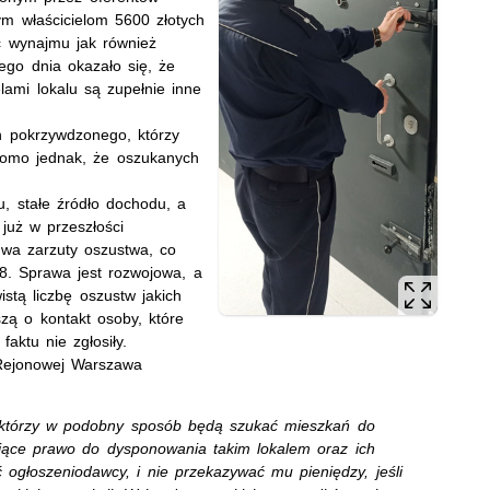
m właścicielom 5600 złotych
ąc wynajmu jak również
ego dnia okazało się, że
lami lokalu są zupełnie inne
ch pokrzywdzonego, którzy
adomo jednak, że oszukanych
u, stałe źródło dochodu, a
 już w przeszłości
dwa zarzuty oszustwa, co
 8. Sprawa jest rozwojowa, a
stą liczbę oszustw jakich
zą o kontakt osoby, które
faktu nie zgłosiły.
 Rejonowej Warszawa
h, którzy w podobny sposób będą szukać mieszkań do
jące prawo do dysponowania takim lokalem oraz ich
 ogłoszeniodawcy, i nie przekazywać mu pieniędzy, jeśli