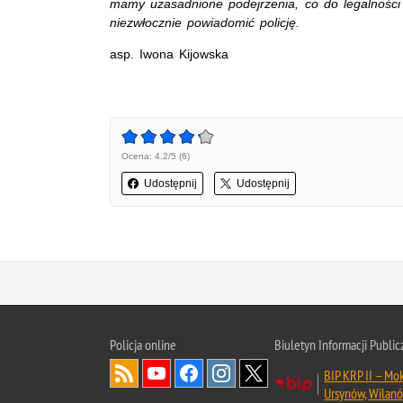
mamy uzasadnione podejrzenia, co do legalności 
niezwłocznie powiadomić policję.
asp. Iwona Kijowska
Ocena: 4.2/5 (6)
Udostępnij
Udostępnij
Policja online
Biuletyn Informacji Public
BIP KRP II – Mo
Ursynów, Wilan