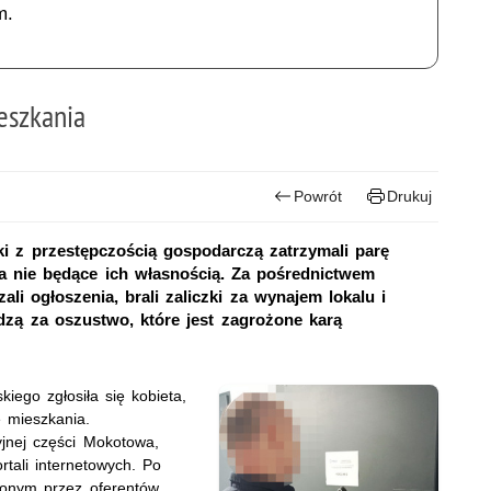
m.
eszkania
Powrót
Drukuj
i z przestępczością gospodarczą zatrzymali parę
a nie będące ich własnością. Za pośrednictwem
li ogłoszenia, brali zaliczki za wynajem lokalu i
wiedzą za oszustwo, które jest zagrożone karą
iego zgłosiła się kobieta,
 mieszkania.
nej części Mokotowa,
rtali internetowych. Po
zonym przez oferentów