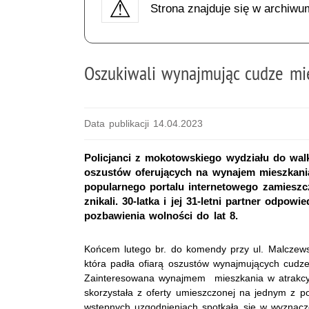
Strona znajduje się w archiwu
Oszukiwali wynajmując cudze mi
Data publikacji 14.04.2023
Policjanci z mokotowskiego wydziału do walk
oszustów oferujących na wynajem mieszkani
popularnego portalu internetowego zamieszcza
znikali. 30-latka i jej 31-letni partner odpo
pozbawienia wolności do lat 8.
Końcem lutego br. do komendy przy ul. Malczewsk
która padła ofiarą oszustów wynajmujących cudze
Zainteresowana wynajmem mieszkania w atrakcyj
skorzystała z oferty umieszczonej na jednym z po
wstępnych uzgodnieniach spotkała się w wyznac