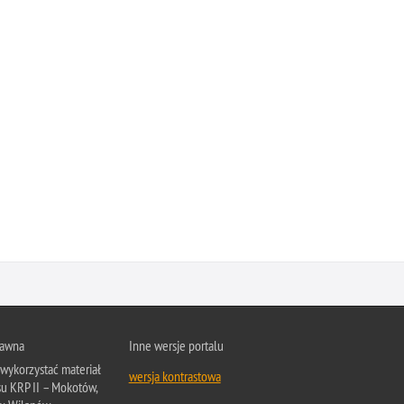
rawna
Inne wersje portalu
wykorzystać materiał
wersja kontrastowa
su KRP II – Mokotów,