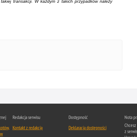
takiej transakcji. W każdym z takich przypadków należy
znej
Redakcja serwisu
Dostępność
Nota p
Chcesz 
kotów,
Kontakt z redakcją
Deklaracja dostępności
z serwi
ów