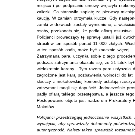
miejscu i po podpisaniu umowy wręczyła rzekomy
zaliczki. Co stanowiło zapłatę za pierwszy miesi
kaucję. W zamian otrzymała klucze. Gdy następn
zamki w drzwiach zostały wymienione, a właścicie
osoby, przekonała się, że padła ofiarą oszustwa.
Policjanci prowadzący tę sprawę ustalili już dwó
stracili w ten sposób ponad 11 000 złotych. Wi
w ten sposób osób, może być znacznie więcej.
Zatrzymana para, uczyniła sobie z tego proceder
podczas zatrzymania okazało się, że 31-latek był
wielokrotnie karany. Tym razem para usłyszała 
zagrożone jest karą pozbawienia wolności do lat
śledczy z mokotowskiej komendy ustalają rzeczywi
zatrzymani mogli się dopuścić. Jednocześnie pros
padły ofiarą takiego przestępstwa, a jeszcze tego 
Postepowanie objete jest nadzorem Prokuratury
Mokotów.
Policjanci przestrzegają jednocześnie wszystkic
wynajęcia, aby sprawdzały dokumenty potwierdza
autentyczność. Należy także sprawdzić tożsamość